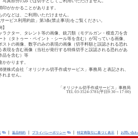
。写真部分のみでは切手としてご利用いただけません。
消印がかかることがあります。
ものなどは、ご利用いただけません。
サービス利用約款」第3条(禁止事項)をご覧ください。
例】
ャラクター、タレント等の画像、銃刀類（モデルガン・模造刀を含
ート（タトゥー・ペイント・シール等を含む）が写っている画像、
ポストの画像、数字のみの表現の画像（切手料額と誤認される恐れ
う表現を含む画像（当社が発行する特殊切手と誤認される恐れがあ
作品を含む）等
途かかります。
郵便株式会社「オリジナル切手作成サービス」事務局 と表記され、
されません。
「オリジナル切手作成サービス」事務局
TEL 03-3524-3781(平日9:30～17:00)
款
返品特約
プライバシーポリシー
特定商取引に基づく表示
お問い合わ