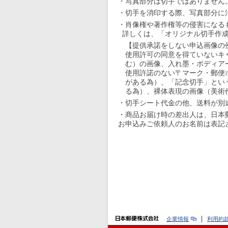
・写真部分は切手ではありません
・切手を消印する際、写真部分に
・肖像権や著作権等の侵害になる
詳しくは、「オリジナル切手作成
【提供承諾をしない申込画像の
使用許可の同意を得ていないキ
む）の画像、入れ墨・ボディア
使用許諾のない〒マーク・郵便
がある為）、「記念切手」とい
る為）、裸体表現の画像（美術
・切手シート代金の他、送料が別
・商品お届け時の差出人は、日本
お申込みご依頼人のお名前は表記
企業情報
利用約