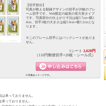
【切手部分】
写真が映える額縁デザインの切手が20枚のフレ
ーム切手です。Web限定の縦長の長方形タイプ
です。写真部分の仕上がり寸法は縦3.7cm×横2.
4cm、切手1枚の大きさは縦5.0cm×横3.2cmとな
ります。
※このフレーム切手にはバックシートがありま
せん。
1シート
2,620円
（110円郵便切手×20枚・シール式）
品は承っておりません。
は承っておりません。