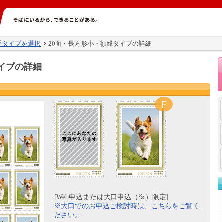
手タイプを選択
20面・長方形小・額縁タイプの詳細
イプの詳細
[Web申込または大口申込（※）限定]
※大口でのお申込ご検討時は、こちらをご覧く
ださい。